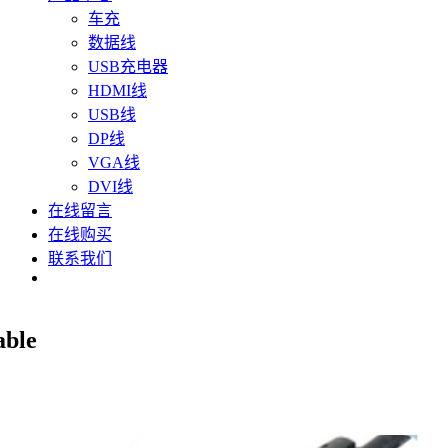
车充
数据线
USB充电器
HDMI线
USB线
DP线
VGA线
DVI线
在线留言
在线购买
联系我们
ble